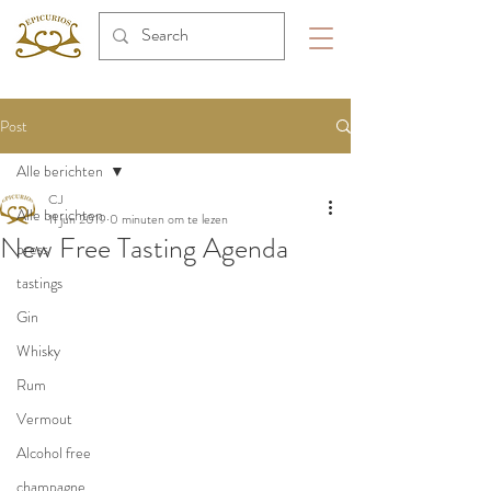
Post
Alle berichten
CJ
Alle berichten
11 jun 2019
0 minuten om te lezen
New Free Tasting Agenda
press
tastings
Gin
Whisky
Rum
Vermout
Alcohol free
champagne