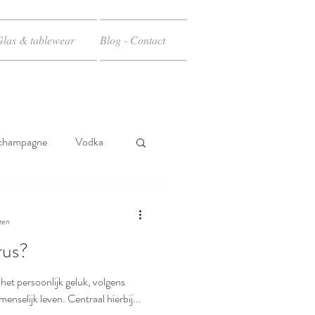
Glas & tablewear
Blog - Contact
champagne
Vodka
zen
rus?
 het persoonlijk geluk, volgens
enselijk leven. Centraal hierbij...