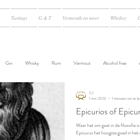
Tastings
G & T
Vermouth en meer
Whiskey
Gin
Whisky
Rum
Vermout
Alcohol free
CJ
1 mrt 2020
1 minuten om te le
Epicurios of Epicu
Waar het om gaat in de filosofie is
Epicurus het hoogste goed in het m