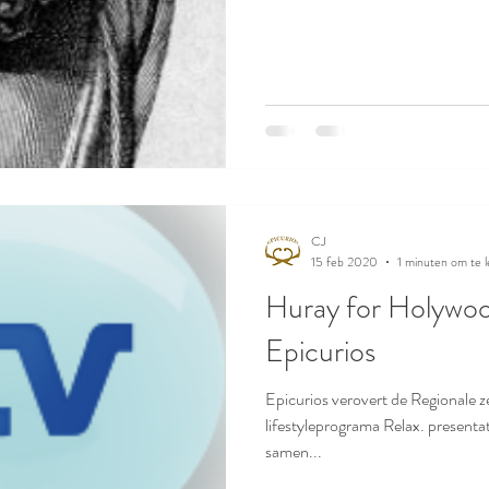
CJ
15 feb 2020
1 minuten om te 
Huray for Holywoo
Epicurios
Epicurios verovert de Regionale z
lifestyleprograma Relax. presen
samen...