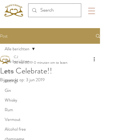
Post
Alle berichten
CJ
Alle berichten
24 mei 2019
0 minuten om te lezen
Lets Celebrate!!
press
Bijgewerkt op:
3 jun 2019
tastings
Gin
Whisky
Rum
Vermout
Alcohol free
champagne