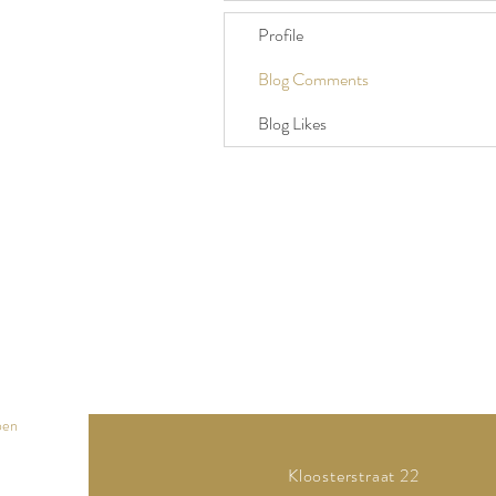
Profile
Blog Comments
Blog Likes
pen
Kloosterstraat 22