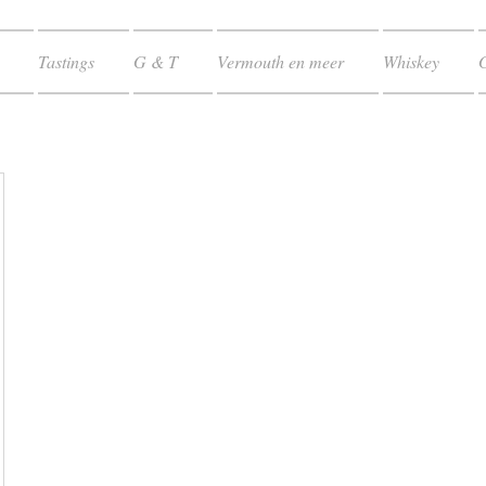
Tastings
G & T
Vermouth en meer
Whiskey