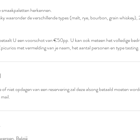
de smaakpaletten herkennen.
sky waaronder de verschillende types (malt, rye, bourbon, grain whiskey), 
te betaalt U een voorschot van €50pp. U kan ook meteen het volledige bed
icurios met vermelding van je naam, het aantal personen en type tasting.
d
tie of niet opdagen van een reservering zal deze alsong betaald moeten word
 mail.
twerpen, België