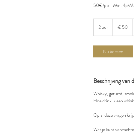
50€/pp - Min. 4p/Max. 
50
euro
2 uur
2
€ 50
u
u
r
Nu boeken
Beschrijving van 
Whisky, geturfd, smoke
Hoe drink ik een whisk
Op al deze vragen krij
Wat je kunt verwachte