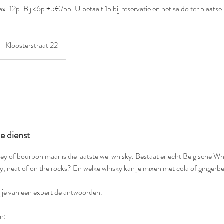
12p. Bij <6p +5€/pp. U betaalt 1p bij reservatie en het saldo ter plaatse.
Kloosterstraat 22
de dienst
y of bourbon maar is die laatste wel whisky. Bestaat er echt Belgische W
y, neat of on the rocks? En welke whisky kan je mixen met cola of gingerb
g je van een expert de antwoorden.
n: