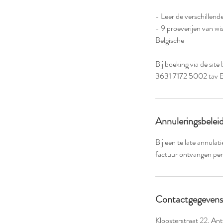
- Leer de verschillen
- 9 proeverijen van wi
Belgische
Bij boeking via de si
3631 7172 5002 tav Ep
Annuleringsbelei
Bij een te late annula
factuur ontvangen per
Contactgegevens
Kloosterstraat 22, An