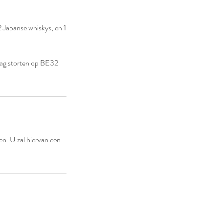
2 Japanse whiskys, en 1
rag storten op BE32
en. U zal hiervan een