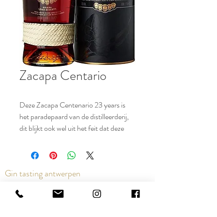
Zacapa Centario
Deze Zacapa Centenario 23 years is
het paradepaard van de distilleerderij,
dit blijkt ook wel uit het feit dat deze
rum al vijf keer tot de beste premium
rum is uitgeroepen op het Caribbean
Weeks' Rum Festival. De rum dankt
Gin tasting antwerpen
zijn zachte smaak aan een
achtereenvolgende rijping in bourbon-,
sherry-, en tenslotte in malagavaten.
Contact us via the chat or email:
Samen zorgt dit voor een ongekende
info@epicurios.be