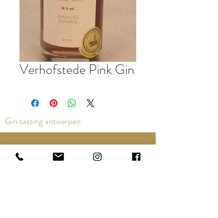
Verhofstede Pink Gin
Gin tasting antwerpen
Contact us via the chat or email:
info@epicurios.be
Kloosterstraat 22
Antwerpen
2000
+32 498 761 767