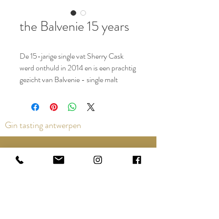
the Balvenie 15 years
De 15-jarige single vat Sherry Cask
werd onthuld in 2014 en is een prachtig
gezicht van Balvenie - single malt
Scotch whisky, volledig gerijpt in
Sherry-vaten. Deze worden
vrijgegeven in partijen van niet meer
Gin tasting antwerpen
dan 650 flessen uit één vat, elk met de
hand genummerd. Hoewel geen twee
vaten hetzelfde zijn en daarom geen
Contact us via the chat or email:
identieke single malt produceren,
info@epicurios.be
worden de vaten zorgvuldig
Kloosterstraat 22
geselecteerd door Balvenie's Malt
Antwerpen
2000
Master en beschikken ze over een
+32 498 761 767
consistent, rijk, gekruid karakter,