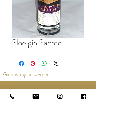
Sloe gin Sacred
Gin tasting antwerpen
Contact us via the chat or email:
info@epicurios.be
Kloosterstraat 22
Antwerpen
2000
+32 498 761 767