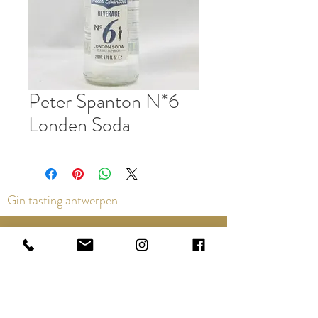
Peter Spanton N*6
Londen Soda
Gin tasting antwerpen
Contact us via the chat or email:
info@epicurios.be
Kloosterstraat 22
Antwerpen
2000
+32 498 761 767