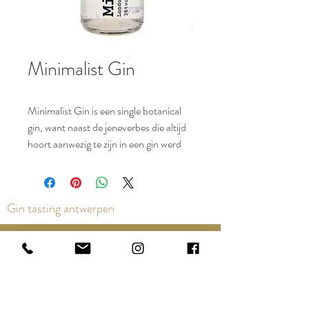
Minimalist Gin
Minimalist Gin is een single botanical
gin, want naast de jeneverbes die altijd
hoort aanwezig te zijn in een gin werd
slechts 1 bijkomende botanical
toegevoegd, namelijk koriander.
Gin tasting antwerpen
Contact us via the chat or email:
info@epicurios.be
Kloosterstraat 22
Antwerpen
2000