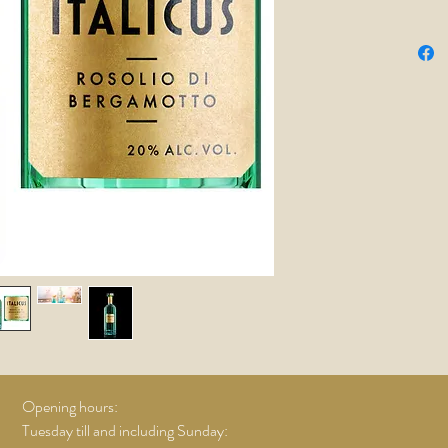
een unie
ingrediën
gentiaan
combinat
drank hee
afdronk.
en garne
olijven!
Nick Ho
Opening hours:
Tuesday till and including Sunday: