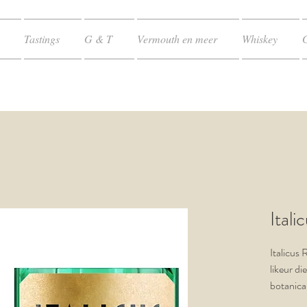
Tastings
G & T
Vermouth en meer
Whiskey
Itali
Italicus 
likeur di
botanica
bergamot