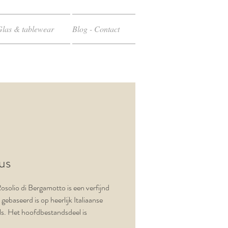
Glas & tablewear
Blog - Contact
cus
Rosolio di Bergamotto is een verfijnd
e gebaseerd is op heerlijk Italiaanse
ls. Het hoofdbestandsdeel is
, een peervormige citrusvrucht, die