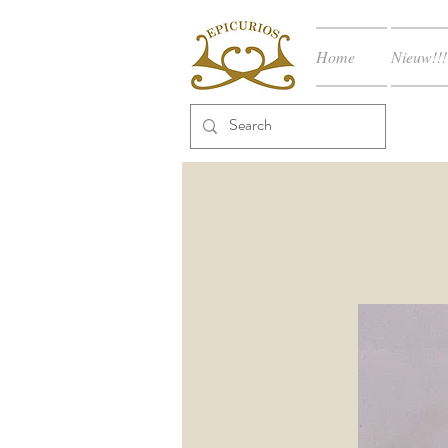
Home
Nieuw!!!