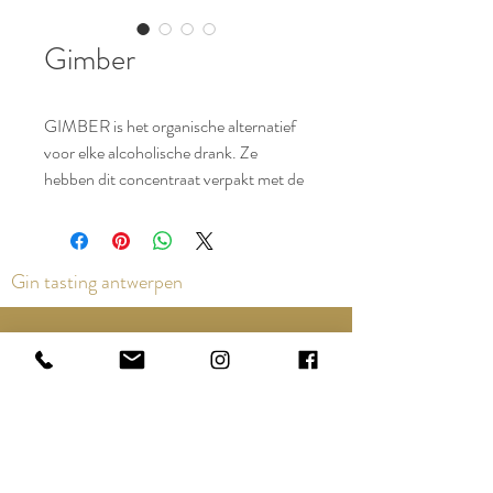
Gimber
GIMBER is het organische alternatief
voor elke alcoholische drank. Ze
hebben dit concentraat verpakt met de
beste biologische Peruaanse gember,
citroenen, water en rietsuiker om je
smaakpapillen een tango te laten
Gin tasting antwerpen
dansen.
Contact us via the chat or email:
info@epicurios.be
Kloosterstraat 22
Antwerpen
2000
+32 498 761 767