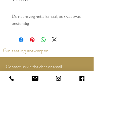
De naam zeg het allemaal, ook vaatwas
bestendig
Gin tasting antwerpen
Contact us via the chat or email:
info@epicurios.be
Kloosterstraat 22
Antwerpen
2000
+32 498 761 767
Opening hours:
Tuesday till and including Sunday:
12u00 tot 18u00