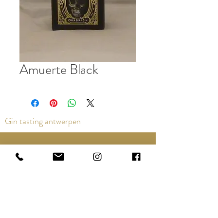
Amuerte Black
Gin tasting antwerpen
Contact us via the chat or email:
info@epicurios.be
Kloosterstraat 22
Antwerpen
2000
+32 498 761 767