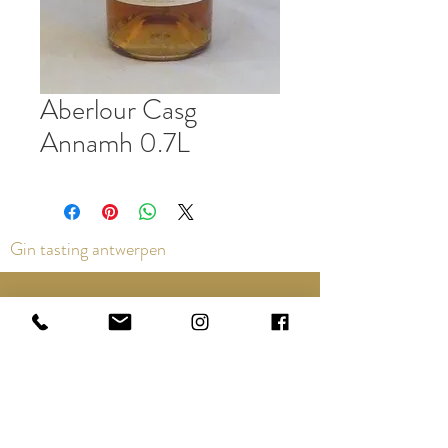
Aberlour Casg
Annamh 0.7L
Gin tasting antwerpen
Contact us via the chat or email:
info@epicurios.be
Kloosterstraat 22
Antwerpen
2000
+32 498 761 767