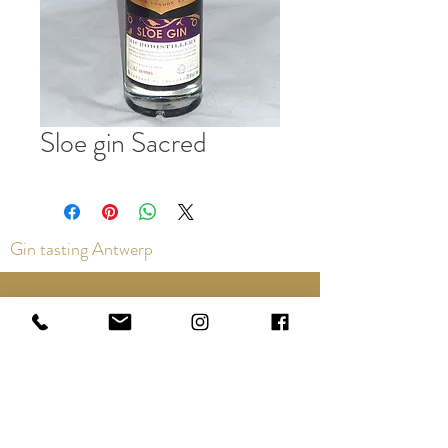
Sloe gin Sacred
Gin tasting Antwerp
Contact us via the chat or email:
info@epicurios.be
Kloosterstraat 22
Antwerp
2000
+32 498 761 767